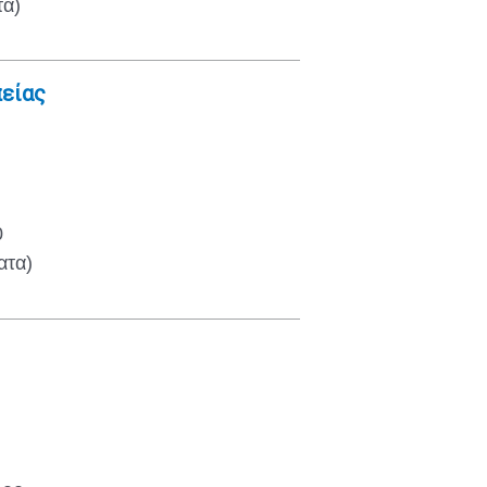
τα)
είας
0
ατα)