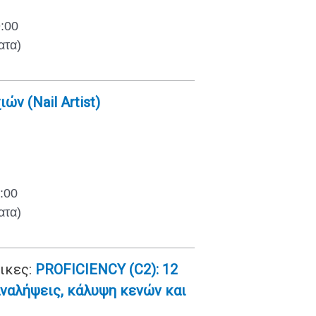
9:00
ατα)
ών (Nail Artist)
:00
ατα)
ικες:
PROFICIENCY (C2): 12
αναλήψεις, κάλυψη κενών και