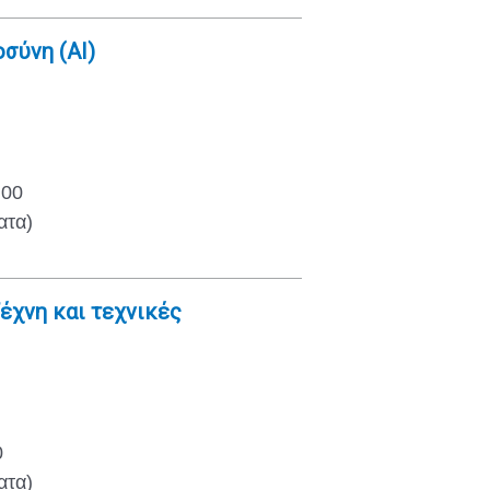
σύνη (AI)
:00
ατα)
έχνη και τεχνικές
0
ατα)